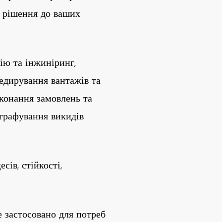
і рішення до ваших
ію та інжиніринг,
педирування вантажів та
иконання замовлень та
ографування викидів
ів, стійкості,
е застосовано для потреб