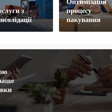
Оптимізація
слуги з
процесу
нсолідації
пакування
ою
ваше
овки