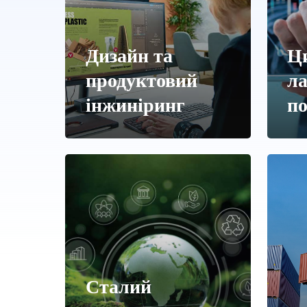
Дизайн та
Ц
продуктовий
л
інжиніринг
п
Сталий