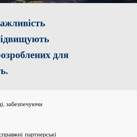
важливість
 підвищують
розроблених для
ь.
ці, забезпечуючи
справжні партнерські