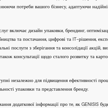
інюючи потреби вашого бізнесу, адаптуючи надійн
луг включає дизайн упаковки, брендинг, оптимізац
ництва та постачання, цифрові та IT-рішення, екс
альні послуги з зберігання та консолідації акцій, в
 також консультації щодо сталого розвитку та карт
упні незалежно для підвищення ефективності процес
ьності упаковки та представлення бренду.
мання додаткової інформації про те, як GENISIS буд