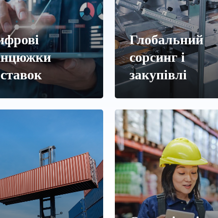
ифрові
Глобальний
анцюжки
сорсинг і
оставок
закупівлі