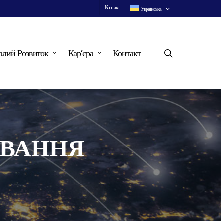
Контакт
Українська
search
алий Розвиток
Кар’єра
Контакт
ИВАННЯ