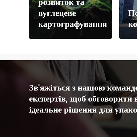
розвиток та
вуглецеве
По
картографування
ко
Зв'яжіться
з
нашою
команд
експертів,
щоб
обговорити
ідеальне
рішення
для
упак